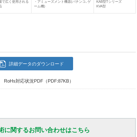
場で広く使用される
・アミューズメント機器(パチンコ､ゲ
KAB型Tシリーズ
品
ーム機)
KVA型
詳細データのダウンロード
RoHs対応状況PDF（PDF:87KB）
術に関するお問い合わせはこちら