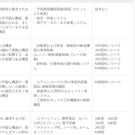
信頼性が要求される
・宇宙開発機器関連(衛星､ロケット､
該当なし
人工衛星)
が不可能な機器、製
・航空・防衛システム
直接かかわる、また
・原子力・火力・水力発電システム
テムダウンを引き起
機器
れる機器
・自動車および鉄道・船舶等の輸送機
JAG型Nシリーズ
が極めて困難な機器
器の車両制御
JAJ型Nシリーズ
人命に影響する、あ
(エンジン制御,駆動制御,ブレーキ制
JAK型Nシリーズ
が広範囲である機器
御)
JHC型Nシリーズ
・新幹線・主要幹線の運行制御システ
KAB型Nシリーズ
ム
KVA型Nシリーズ
が可能な機器や、製
・エアコン,カーナビ等の車室内搭載
KAB型Mシリーズ
影響しないが故障に
部品､車載用通信機器
ンの損失が大きく保
・家庭用/ビル用等のセキュリティ管
る機器
理システム
・工業用ロボットや工作機械等の制御
機器
的に適用する小型・
・スマートフォン､携帯電話、モバイ
JAE型、JAG型
ルPC(タブレット)､電子辞書
JAJ型、JAK型
が可能な機器や、製
・デスクトップPC､ノートPC､ホーム
JHC型
ステムダウンが部分
ネットワーク
KAB型