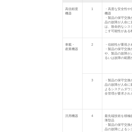
高信頼度
1
・高度な安全性や
機器
機器
・製品の保守交換
品の故障が人命に
は、致命的なシス
こす可能性がある
車載・
2
・信頼性が重視さ
産業機器
・製品の保守交換
や、製品の故障が
るいは故障の範囲
3
・製品の保守交換
品の故障が人命に
よるシステムダウ
全管理が要求され
汎用機器
4
最先端技術を積極
薄型品
・製品の保守交換
品の故障によるシ