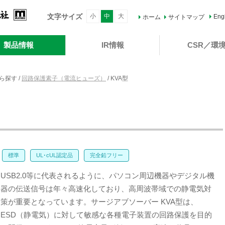
文字サイズ
小
中
大
Eng
ホーム
サイトマップ
製品情報
IR情報
CSR／環
ら探す
/
回路保護素子（電流ヒューズ）
/
KVA型
標準
UL･cUL認定品
完全鉛フリー
USB2.0等に代表されるように、パソコン周辺機器やデジタル機
器の伝送信号は年々高速化しており、高周波帯域での静電気対
策が重要となっています。サージアブソーバー KVA型は、
ESD（静電気）に対して敏感な各種電子装置の回路保護を目的