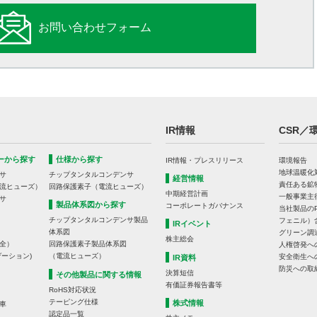
お問い合わせフォーム
IR情報
CSR／
ーから探す
仕様から探す
IR情報・プレスリリース
環境報告
地球温暖化
サ
チップタンタルコンデンサ
経営情報
責任ある鉱
流ヒューズ）
回路保護素子（電流ヒューズ）
中期経営計画
一般事業主
サ
製品体系図から探す
コーポレートガバナンス
当社製品の
チップタンタルコンデンサ製品
フェニル）
IRイベント
体系図
グリーン調
株主総会
全）
回路保護素子製品体系図
人権啓発へ
ーション)
（電流ヒューズ）
安全衛生へ
IR資料
防災への取
決算短信
その他製品に関する情報
有価証券報告書等
RoHS対応状況
テーピング仕様
株式情報
車
認定品一覧