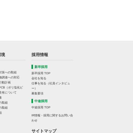
環境
採用情報
新卒採用
対策への取組
新卒採用 TOP
物調達への対応
会社を知る
行動計画
仕事を知る（社員インタビュ
PCB（ポリ塩化ビ
ー）
含有について
募集要項
達
中途採用
の取組
中途採用 TOP
の取組
組
IR情報・採用に関するお問い合
わせ
サイトマップ