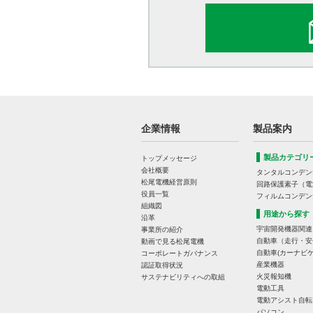
企業情報
製品案内
製品カテゴリ
トップメッセージ
会社概要
タンタルコンデン
松尾電機経営原則
回路保護素子（電
役員一覧
フィルムコンデン
組織図
用途から探す
沿革
宇宙開発機器関連
事業所の紹介
自動車（走行・安
動画で見る松尾電機
自動車(カーナビゲ
コーポレートガバナンス
産業機器
認証取得状況
火災報知機
サステナビリティへの取組
電動工具
電動アシスト自転
パソコン